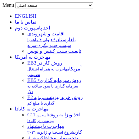
Menu
ENGLISH
تماس با ما
اخذ پاسپورت دوم
اقامت و شهروندی
بلغارستان
* قبولی ۴ ماهه با
سیستم جدید پیگیری-سریع
تابعیت سنت کیتس و نویس
مهاجرت به آمریکا
EB3 روش کار در
آمریکا
مهاجرت به همراه اشتغال
تضمینی
EB5 روش سرمایه گذاری
*
سرمایه گذاری با سود سالانه به
دلار
E2 روش خرید بیزینس
سرمایه
گذاری با مبلغ کم
مهاجرت به کانادا
C11 اخذ ویزا به روش
تاسیس
بیزینس در کانادا
مهاجرت با پیشنهاد
کاری
شروع استخدام: ژانویه ۲۰۲۱
متخصصان مشاغل
گزینش از