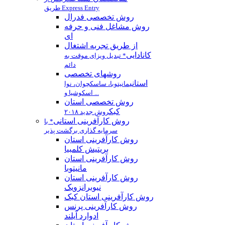
طریق Express Entry
روش تخصصی فدرال
روش مشاغل فنی و حرفه
ای
از طریق تجربه اشتغال
کانادایی
* تبدیل ویزای موقت به
دائم
روشهای تخصصی
استانی
مانیتوبا، ساسکچوان، نوا
اسکوشیا و ...
روش تخصصی استان
كبك
روش جدید ۲۰۱۸
روش کارآفرینی استانی
* با
سرمایه گذاری برگشت پذیر
روش كارآفرينی استان
بريتيش كلمبيا
روش کارآفرینی استان
مانيتوبا
روش کارآفرینی استان
نیوبرانزویک
روش کارآفرینی استان کبک
روش کارآفرینی پرنس
ادوارد آیلند