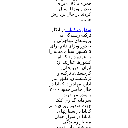
همراه با CSQ برای
صدور ویزا ارسال
کردند در حال پردازش
هستند.
سفارت کانادا
در آنکارا
ترکیه رسیدگی به
پروندهای مهاجرتی و
صدور ویزای دائم برای
٥ کشور اسیای میانه را
به عهده دارد که این
کشورها عبارتند از:
ایران, آذربایجان,
گرجستان, ترکیه و
ترکمنستان. طبق آمار
اداره مهاجرت کانادا در
حال حاضر حدود ٣٠٠٠
پرونده مهاجرت
سرمایه گذاری کبک
جهت صدور ویزای دائم
کانادا در سفارتهای
کانادا در سرار جهان
منتظر رسیدگی
میباشند. قابل توجه