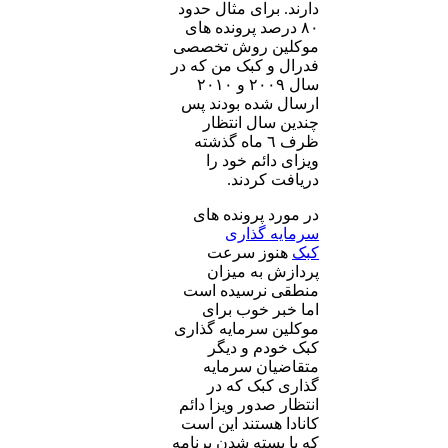
دارند. برای مثال حدود
٨٠ درصد پرونده های
موکلین روش تخصصی
فدرال و کبک من که در
سال ٢٠٠٩ و ٢٠١٠
ارسال شده بودند پس
چندین سال انتظار
ظرف ٦ ماه گذشته
ویزای دائم خود را
دریافت کردند.
در مورد پرونده های
سرمایه گذاری
کبک
هنوز سرعت
پردازش به میزان
منطقی نرسیده است
اما خبر خوب برای
موکلین سرمایه گذاری
کبک خودم و دیگر
متقاضیان سرمایه
گذاری کبک که در
انتظار صدور ویزا دائم
کانادا هستند این است
که با بسته شدن برنامه