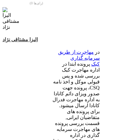
(0 رای‌ها)
الیزا مشتاقی نژاد
در
مهاجرت از طریق
سرمایه گذاری
کبک
پرونده ابتدا در
اداره مهاجرت کبک
بررسی شده و پس
قبولی موکل و اخذ نامه
CSQ، پرونده جهت
صدور ویزای دائم کانادا
به اداره مهاجرت فدرال
کانادا ارسال میشود.
برای پرونده های
متقاضیان ایرانی,
قسمت بررسی پرونده
های مهاجرت سرمایه
گذاری در اداره