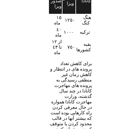
کانادا
صدور
ویزا
ویزا
هنگ
١٥
١٢٥٠
کنگ
ماه
٤٠
ترکیه
١٠٠٠
ماه
از ١٢
بقیه
٧٥٠
تا ٤٣
کشورها
ماه
برای کاهش تعداد
پرونده های در انتظار و
کاهش زمان غیر
منطقی رسیدگی به
پرونده های مهاجرت
کانادا در چند سال
گذشته، وزارت
مهاجرت کانادا همواره
در حال معرفی کردن
راه کارهایی بوده است
که بیشتر آنها در قالب
محدود کردن یا متوقف