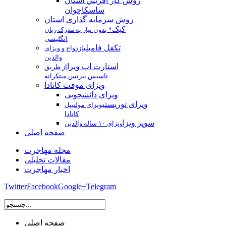
روش كار آفريني استان
ساسکاچوان
روش سرمایه گذاری استان
کبک
* بدون نیاز به مدرک زبان
انگلیسی
تکفل فامیلی
ازدواج و ویزای
والدین
استارت اپ ویزا
از طریق
تاسیس بیزنس مبتکرانه
ویزای موقت کانادا
ویزای دانشجویی
ویزای توریستی
ویزای مولتیپل
کانادا
سوپر ویزا
ویزای ۱۰ ساله والدین
صفحه اصلی
مجله مهاجرت
مقالات تحلیلی
اخبار مهاجرت
Twitter
Facebook
Google+
Telegram
صفحه اصلی