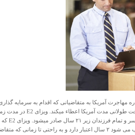
ت به آمریکا که E2 نام دارد اداره مهاجرت آمریکا به متقاضیانی که اقدام به سرمایه گذار
خرید یک بیزنس در آمریکا بکنند ویزای اقامت موقت طولانی مدت آمریکا اعطاء میکند. وی
بسیار کوتاه حدود ٦ ماه برای متقاضی اصلی, همسر و تمام فرزندان زیر ٢١ سال صادر میشود. ویزای E2 که
ویزای اقامت موقت طولانی مدت آمریکا محسوب می شود ٢ سال اعتبار دارد و به راحتی تا زمانی که مت