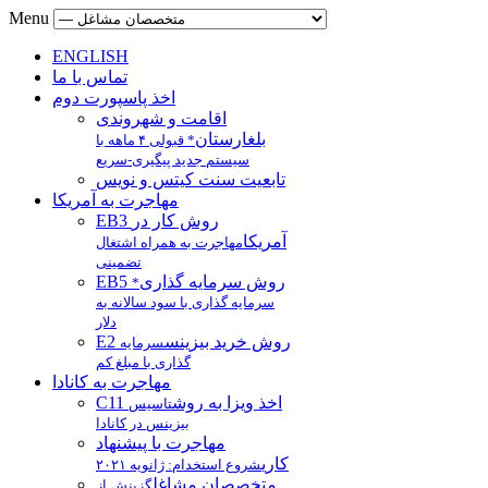
Menu
ENGLISH
تماس با ما
اخذ پاسپورت دوم
اقامت و شهروندی
بلغارستان
* قبولی ۴ ماهه با
سیستم جدید پیگیری-سریع
تابعیت سنت کیتس و نویس
مهاجرت به آمریکا
EB3 روش کار در
آمریکا
مهاجرت به همراه اشتغال
تضمینی
EB5 روش سرمایه گذاری
*
سرمایه گذاری با سود سالانه به
دلار
E2 روش خرید بیزینس
سرمایه
گذاری با مبلغ کم
مهاجرت به کانادا
C11 اخذ ویزا به روش
تاسیس
بیزینس در کانادا
مهاجرت با پیشنهاد
کاری
شروع استخدام: ژانویه ۲۰۲۱
متخصصان مشاغل
گزینش از