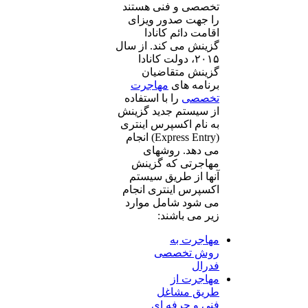
تخصصی و فنی هستند
را جهت صدور ویزای
اقامت دائم کانادا
گزینش می کند. از سال
۲۰۱۵، دولت کانادا
گزینش متقاضیان
برنامه های
مهاجرت
تخصصی
را با استفاده
از سیستم جدید گزینش
به نام اکسپرس اینتری
(Express Entry) انجام
می دهد. روشهای
مهاجرتی که گزینش
آنها از طریق سیستم
اکسپرس اینتری انجام
می شود شامل موارد
زیر می باشند:
مهاجرت به
روش تخصصی
فدرال
مهاجرت از
طریق مشاغل
فنی و حرفه ای