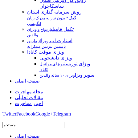
روش كار آفريني استان
ساسکاچوان
روش سرمایه گذاری استان
کبک
* بدون نیاز به مدرک زبان
انگلیسی
تکفل فامیلی
ازدواج و ویزای
والدین
استارت اپ ویزا
از طریق
تاسیس بیزنس مبتکرانه
ویزای موقت کانادا
ویزای دانشجویی
ویزای توریستی
ویزای مولتیپل
کانادا
سوپر ویزا
ویزای ۱۰ ساله والدین
صفحه اصلی
مجله مهاجرت
مقالات تحلیلی
اخبار مهاجرت
Twitter
Facebook
Google+
Telegram
صفحه اصلی