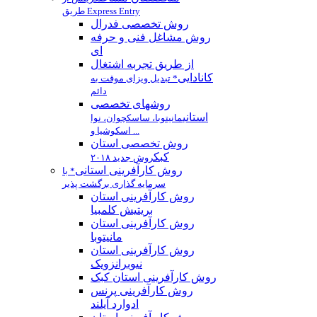
طریق Express Entry
روش تخصصی فدرال
روش مشاغل فنی و حرفه
ای
از طریق تجربه اشتغال
کانادایی
* تبدیل ویزای موقت به
دائم
روشهای تخصصی
استانی
مانیتوبا، ساسکچوان، نوا
اسکوشیا و ...
روش تخصصی استان
كبك
روش جدید ۲۰۱۸
روش کارآفرینی استانی
* با
سرمایه گذاری برگشت پذیر
روش كارآفرينی استان
بريتيش كلمبيا
روش کارآفرینی استان
مانيتوبا
روش کارآفرینی استان
نیوبرانزویک
روش کارآفرینی استان کبک
روش کارآفرینی پرنس
ادوارد آیلند