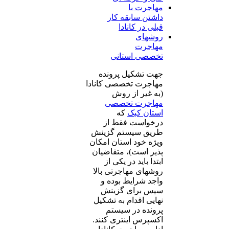
مهاجرت با
داشتن سابقه کار
قبلی در کانادا
روشهای
مهاجرت
تخصصی استانی
جهت تشکیل پرونده
مهاجرت تخصصی کانادا
(به غیر از روش
مهاجرت تخصصی
استان کبک
که
درخواست فقط از
طریق سیستم گزینش
ویژه خود استان امکان
پذیر است)، متقاضیان
ابتدا باید در یکی از
روشهای مهاجرتی بالا
واجد شرایط بوده و
سپس برای گزینش
نهایی اقدام به تشکیل
پرونده در سیستم
اکسپرس اینتری کنند.