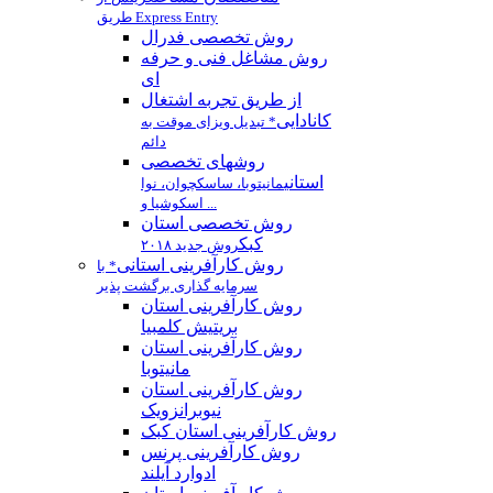
طریق Express Entry
روش تخصصی فدرال
روش مشاغل فنی و حرفه
ای
از طریق تجربه اشتغال
کانادایی
* تبدیل ویزای موقت به
دائم
روشهای تخصصی
استانی
مانیتوبا، ساسکچوان، نوا
اسکوشیا و ...
روش تخصصی استان
كبك
روش جدید ۲۰۱۸
روش کارآفرینی استانی
* با
سرمایه گذاری برگشت پذیر
روش كارآفرينی استان
بريتيش كلمبيا
روش کارآفرینی استان
مانيتوبا
روش کارآفرینی استان
نیوبرانزویک
روش کارآفرینی استان کبک
روش کارآفرینی پرنس
ادوارد آیلند