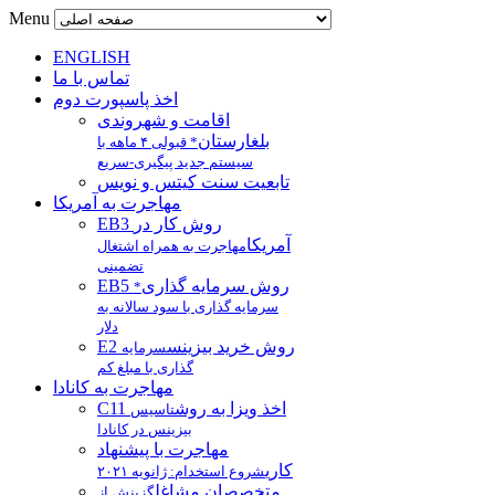
Menu
ENGLISH
تماس با ما
اخذ پاسپورت دوم
اقامت و شهروندی
بلغارستان
* قبولی ۴ ماهه با
سیستم جدید پیگیری-سریع
تابعیت سنت کیتس و نویس
مهاجرت به آمریکا
EB3 روش کار در
آمریکا
مهاجرت به همراه اشتغال
تضمینی
EB5 روش سرمایه گذاری
*
سرمایه گذاری با سود سالانه به
دلار
E2 روش خرید بیزینس
سرمایه
گذاری با مبلغ کم
مهاجرت به کانادا
C11 اخذ ویزا به روش
تاسیس
بیزینس در کانادا
مهاجرت با پیشنهاد
کاری
شروع استخدام: ژانویه ۲۰۲۱
متخصصان مشاغل
گزینش از