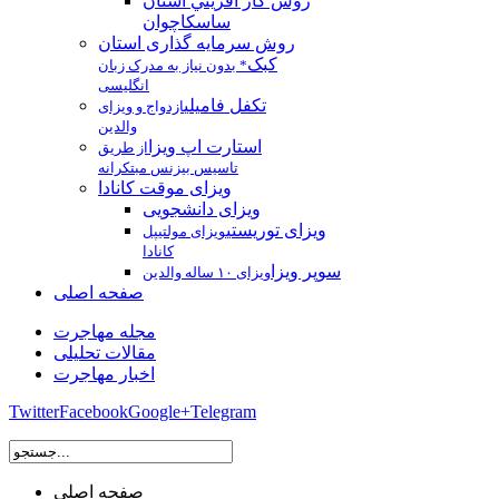
روش كار آفريني استان
ساسکاچوان
روش سرمایه گذاری استان
کبک
* بدون نیاز به مدرک زبان
انگلیسی
تکفل فامیلی
ازدواج و ویزای
والدین
استارت اپ ویزا
از طریق
تاسیس بیزنس مبتکرانه
ویزای موقت کانادا
ویزای دانشجویی
ویزای توریستی
ویزای مولتیپل
کانادا
سوپر ویزا
ویزای ۱۰ ساله والدین
صفحه اصلی
مجله مهاجرت
مقالات تحلیلی
اخبار مهاجرت
Twitter
Facebook
Google+
Telegram
صفحه اصلی