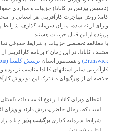
(تاسیس بیزنس در کانادا) جزییات و مواردی حقو
کاملا روش مهاجرت کارآفرینی هر استانی را منحصر
ویزای ارائه شده، میزان سرمایه گذاری، شرایط
پرونده از این قبیل جزییات هستند.
با مطالعه تخصصی جزییات و شرایط حقوقی تمام
مختلف کانادا، در این زمان ۲ برنامه کارآفرینی ارائه شده توسط
Brunswick)
و همینطور استان
بریتیش کلمبیا (British Columbia)
کارآفرینی سایر استانهای کانادا مناسب تر بوده و
خلاصه ای از ویژگیهای مشترک این دو روش کارآف
اعطای ویزای کانادا از نوع اقامت دائم (استان ن
است که درحال حاضر پذیرش دارند و ویزای اق
شرایط سرمایه گذاری
برگشت پذیر
و با میزان
انتاریو (تورنتو)