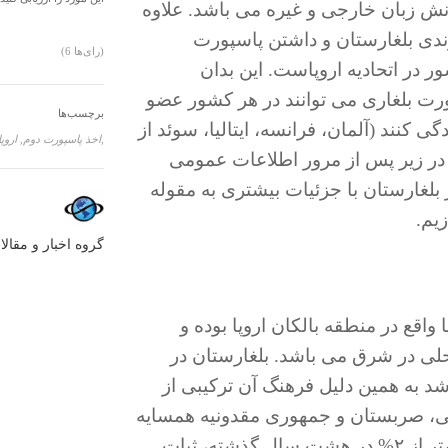
دانش زبان خارجی و غیره می باشد. علاوه
ندی بلغارستان و داشتن پاسپورت
(6 رای‌ها)
 در اتحادیه اروپاست. این بدان
رت بلغاری می توانند در هر کشور عضو
برچسب‌ها
گی کنند (آلمان، فرانسه، ایتالیا، سوئد از
اروپا,
اخذ پاسپورت دوم,
در زیر پس از مرور اطلاعات عمومی
 بلغارستان با جزئیات بیشتری به مقوله
یم.
گروه اخبار و مقالا
اقع در منطقه بالکان اروپا بوده و
لی در شرق می باشد. بلغارستان در
 به همین دلیل فرهنگ آن ترکیبی از
انی، صربستان و جمهوری مقدونیه همسایه
های بلغارستان می باشند. با میانگین نرخ تورم کمتر از ۲% در هشت سال گذشته، ثبات