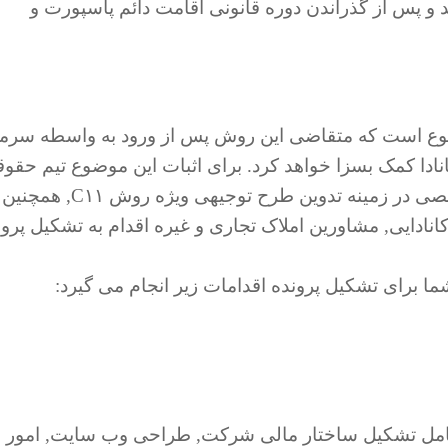
 و پس از گذراندن دوره قانونی اقامت دائم پاسپورت و
پرونده C۱۱ اثبات این موضوع است که متقاضی این روش پس از ورود به واسطه سرم
نادا کمک بسزا خواهد کرد. برای اثبات این موضوع تیم حقو
شرکت ایمی گلوب با همکاری تیم با تجربه و تخصصی در زمینه تدوین طرح توجیهی ویژه روش C۱۱, همچنین
ادایی, مشاورین املاک تجاری و غیره اقدام به تشکیل پرون
ا برای تشکیل پرونده اقدامات زیر انجام می گیرد:
امل تشکیل ساختار مالی شرکت, طراحی وب سایت, امور