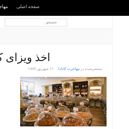
صفحه اصلی
مهاجر
اخذ ویزای کان
منتشرشده در
مهاجرت کانادا
15 شهریور 1400