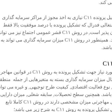
ی کند.
, برای تشکیل پرونده C۱۱ نیازی به اخذ مجوز از مراکز سرمایه گذاری
غالی فدرال که تشکیل پرونده با درصد موفقیت بالا فقط
برای شخصیتهای ورزشی, هنری و اجتماعی امکان پذیر است, در روش C۱۱ قشر عمومی اجتماع نیز می تو
با ضریب اطمینان بالا اقدام به تشکیل پرونده کنند. همینطور در روش C۱۱ میزان سرمایه گذاری می تواند به
باشد.
برخلاف بیشتر روشهای مهاجرت کانادا, شرایط مورد نیاز جهت تشکیل پرونده به روش C۱۱ در قوا
 میزان سرمایه گذاری بسته به متغیرهایی از جمله منطق
 نوع فعالیت اقتصادی, کیفیت طرح توجیهی, و غیره می توان
شتر متغیر باشد. همچنین سطح تحصیلات, سابقه شغلی, میزان دارایی,
سن و سایر شرایطی که معمولا در سایر روشهای مهاجرتی میزان مشخصی دارند در روش C۱۱ کاملا تابع
ه روش C۱۱ به شرح زیر می باشد؛