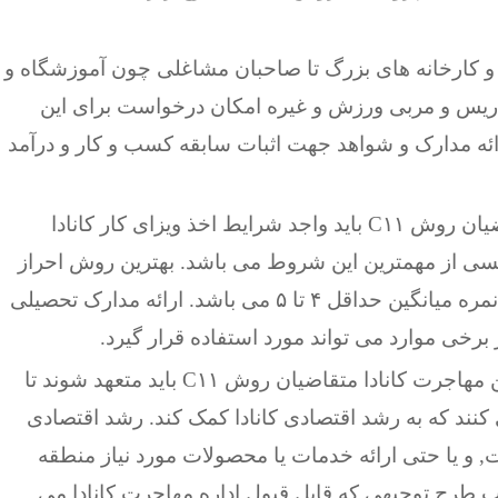
کارخانه های بزرگ تا صاحبان مشاغلی چون آموزشگاه و
دریس و مربی ورزش و غیره امکان درخواست برای این
رائه مدارک و شواهد جهت اثبات سابقه کسب و کار و درآمد
تمام متقاضیان روش C۱۱ باید واجد شرایط اخذ ویزای کار کانادا
لیسی از مهمترین این شروط می باشد. بهترین روش احراز
این شرط ارائه مدرک زبان انگلیسی آیلتس با نمره میانگین حداقل ۴ تا ۵ می باشد. ارائه مدارک تحصیلی
برخی موارد می تواند مورد استفاده قرار گیرد.
مطابق قوانین مهاجرت کانادا متقاضیان روش C۱۱ باید متعهد شوند تا
ی کنند که به رشد اقتصادی کانادا کمک کند. رشد اقتصادی
, و یا حتی ارائه خدمات یا محصولات مورد نیاز منطقه
ب طرح توجیهی که قابل قبول اداره مهاجرت کانادا می