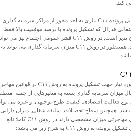
ی کند.
, برای تشکیل پرونده C۱۱ نیازی به اخذ مجوز از مراکز سرمایه گذاری
غالی فدرال که تشکیل پرونده با درصد موفقیت بالا فقط
برای شخصیتهای ورزشی, هنری و اجتماعی امکان پذیر است, در روش C۱۱ قشر عمومی اجتماع نیز می تو
با ضریب اطمینان بالا اقدام به تشکیل پرونده کنند. همینطور در روش C۱۱ میزان سرمایه گذاری می تواند به
باشد.
برخلاف بیشتر روشهای مهاجرت کانادا, شرایط مورد نیاز جهت تشکیل پرونده به روش C۱۱ در قوا
 میزان سرمایه گذاری بسته به متغیرهایی از جمله منطق
 نوع فعالیت اقتصادی, کیفیت طرح توجیهی, و غیره می توان
شتر متغیر باشد. همچنین سطح تحصیلات, سابقه شغلی, میزان دارایی,
سن و سایر شرایطی که معمولا در سایر روشهای مهاجرتی میزان مشخصی دارند در روش C۱۱ کاملا تابع
ه روش C۱۱ به شرح زیر می باشد؛