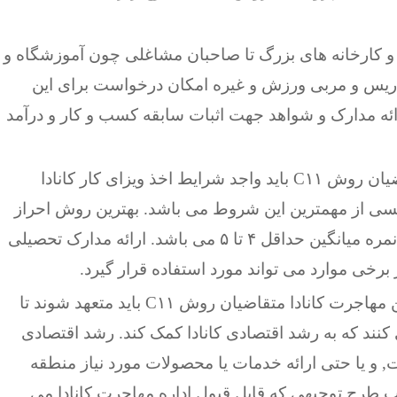
کارخانه های بزرگ تا صاحبان مشاغلی چون آموزشگاه و
دریس و مربی ورزش و غیره امکان درخواست برای این
رائه مدارک و شواهد جهت اثبات سابقه کسب و کار و درآمد
تمام متقاضیان روش C۱۱ باید واجد شرایط اخذ ویزای کار کانادا
لیسی از مهمترین این شروط می باشد. بهترین روش احراز
این شرط ارائه مدرک زبان انگلیسی آیلتس با نمره میانگین حداقل ۴ تا ۵ می باشد. ارائه مدارک تحصیلی
برخی موارد می تواند مورد استفاده قرار گیرد.
مطابق قوانین مهاجرت کانادا متقاضیان روش C۱۱ باید متعهد شوند تا
ی کنند که به رشد اقتصادی کانادا کمک کند. رشد اقتصادی
, و یا حتی ارائه خدمات یا محصولات مورد نیاز منطقه
ب طرح توجیهی که قابل قبول اداره مهاجرت کانادا می