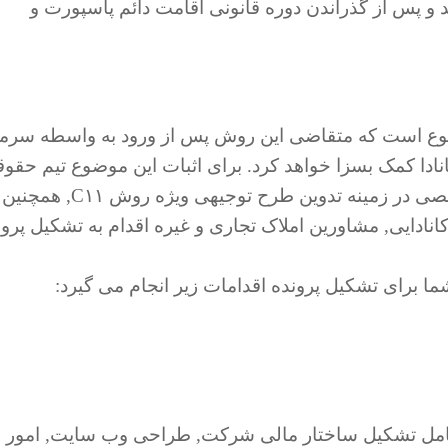
 و پس از گذراندن دوره قانونی اقامت دائم پاسپورت و
پرونده C۱۱ اثبات این موضوع است که متقاضی این روش پس از ورود به واسطه سرم
نادا کمک بسزا خواهد کرد. برای اثبات این موضوع تیم حقو
شرکت ایمی گلوب با همکاری تیم با تجربه و تخصصی در زمینه تدوین طرح توجیهی ویژه روش C۱۱, همچنین
ادایی, مشاورین املاک تجاری و غیره اقدام به تشکیل پرون
ا برای تشکیل پرونده اقدامات زیر انجام می گیرد:
امل تشکیل ساختار مالی شرکت, طراحی وب سایت, امور