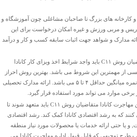
کارخانه های بزرگ تا صاحبان مشاغلی چون آموزشگاه و
دریس و مربی ورزش و غیره امکان درخواست برای این
رائه مدارک و شواهد جهت اثبات سابقه کسب و کار و درآمد
تمام متقاضیان روش C۱۱ باید واجد شرایط اخذ ویزای کار کانادا
لیسی از مهمترین این شروط می باشد. بهترین روش احراز
این شرط ارائه مدرک زبان انگلیسی آیلتس با نمره میانگین حداقل ۴ تا ۵ می باشد. ارائه مدارک تحصیلی
برخی موارد می تواند مورد استفاده قرار گیرد.
مطابق قوانین مهاجرت کانادا متقاضیان روش C۱۱ باید متعهد شوند تا
ی کنند که به رشد اقتصادی کانادا کمک کند. رشد اقتصادی
, و یا حتی ارائه خدمات یا محصولات مورد نیاز منطقه
ب طرح توجیهی که قابل قبول اداره مهاجرت کانادا می