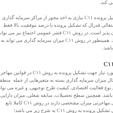
ی کند.
, برای تشکیل پرونده C۱۱ نیازی به اخذ مجوز از مراکز سرمایه گذاری
غالی فدرال که تشکیل پرونده با درصد موفقیت بالا فقط
برای شخصیتهای ورزشی, هنری و اجتماعی امکان پذیر است, در روش C۱۱ قشر عمومی اجتماع نیز می تو
با ضریب اطمینان بالا اقدام به تشکیل پرونده کنند. همینطور در روش C۱۱ میزان سرمایه گذاری می تواند به
باشد.
برخلاف بیشتر روشهای مهاجرت کانادا, شرایط مورد نیاز جهت تشکیل پرونده به روش C۱۱ در قوا
 میزان سرمایه گذاری بسته به متغیرهایی از جمله منطق
 نوع فعالیت اقتصادی, کیفیت طرح توجیهی, و غیره می توان
شتر متغیر باشد. همچنین سطح تحصیلات, سابقه شغلی, میزان دارایی,
سن و سایر شرایطی که معمولا در سایر روشهای مهاجرتی میزان مشخصی دارند در روش C۱۱ کاملا تابع
ه روش C۱۱ به شرح زیر می باشد؛