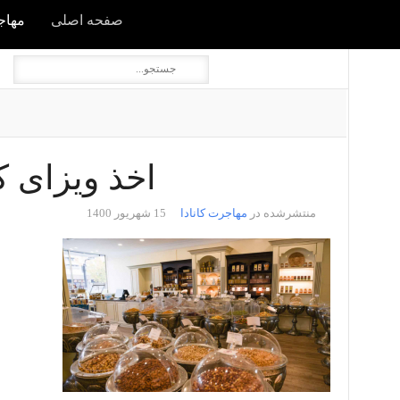
صفحه اصلی
مهاجر
اخذ ویزای کان
منتشرشده در
مهاجرت کانادا
15 شهریور 1400