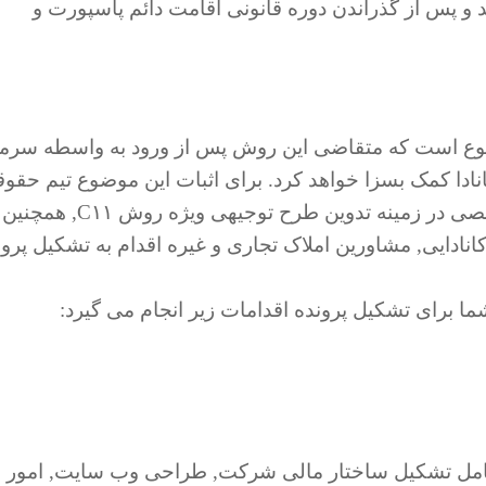
 و پس از گذراندن دوره قانونی اقامت دائم پاسپورت و
پرونده C۱۱ اثبات این موضوع است که متقاضی این روش پس از ورود به واسطه سرم
نادا کمک بسزا خواهد کرد. برای اثبات این موضوع تیم حقو
شرکت ایمی گلوب با همکاری تیم با تجربه و تخصصی در زمینه تدوین طرح توجیهی ویژه روش C۱۱, همچنین
ادایی, مشاورین املاک تجاری و غیره اقدام به تشکیل پرون
ا برای تشکیل پرونده اقدامات زیر انجام می گیرد:
امل تشکیل ساختار مالی شرکت, طراحی وب سایت, امور