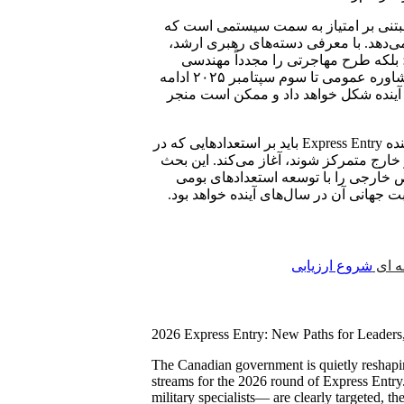
 مبتنی بر امتیاز به سمت سیستمی است که
می‌دهد. با معرفی دسته‌های رهبری ارشد،
Express Entr را گسترش نمی‌دهد؛ بلکه طرح مهاجرتی را مجدداً مهندسی
می‌کند تا تخصص جهانی را مستقیماً در روایت رشد کشور بافته کند. مشاوره عمومی تا سوم سپتامبر ۲۰۲۵ ادامه
 آینده شکل خواهد داد و ممکن است منجر
مشاوره همچنین بحث گسترده‌تری را درباره اینکه آیا قرعه‌کشی‌های آینده Express Entry باید بر استعدادهایی که در
 خارج متمرکز شوند، آغاز می‌کند. این بحث
 خارجی را با توسعه استعدادهای بومی
ابت جهانی آن در سال‌های آینده خواهد بود.
ظه ای
شروع ارزیابی
2026 Express Entry: New Paths for Leaders,
The Canadian government is quietly reshapi
streams for the 2026 round of Express Entry
military specialists— are clearly targeted, t