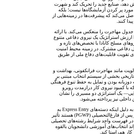
ایش دهد، صنایع جدید را تحریک کند و شهرت
مورد پر کردن آزمایشگاه‌ها نیست؛ بلکه
 می‌کند که پیشرفت‌ها در زمینه‌هایی از
یدا کنند.
جدول مهاجرت را منعکس می‌کند. با ارائه
ا ارزش استراتژیک یک نیروی دفاعی متنوع
وهای مسلح کانادا با تخصص‌های تازه و
سنل دفاعی مشترک. در زمینه محیط امنیت
رای تقویت قابلیت‌های دفاع ملی از طریق
ولویت مانند مهاجرت فرانکفونی، بهداشت و
 که به طور تاریخی بخشی از سیستم انتخاب مبتنی بر
به دوزبانه بودن و تمایل به حفظ تنوع فرهنگی
که با کمبود نیروی کار درازمدت روبرو
، مشاغل ماهر، آموزش، STEM و صنایع غذایی— یک استراتژی دو مسیری را نشان
 داخلی نیز پرداخته می‌شود.
تأثیر این تغییرات سیاستی به جامعه دانشجویان بین‌المللی نیز می‌رسد. به دلیل اینکه دسته‌های Express Entry به
طور مستقیم بر فهرست رشته‌های تحصیلی که واجد شرایط مجوز کار پس از فارغ‌التحصیلی (PGWP) هستند تأثیر
ر در فهرست واجد شرایط رشته‌های تحصیلی
اند انتخاب‌های آموزشی دانشجویان بالقوه
ار هم‌راستا کند.