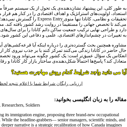
به طور کلی، این پیشنهاد نشان‌دهنده‌ی یک تحول از یک سیستم صرفاً
استعداد، اولویت‌های استراتژیک و اهداف اقتصادی را در کنار هم قرار 
تحقیقات و نظامی، کانادا تنها منوی y
دارد و طراحی نهایی ترکیب جمعیت ساکن دائم کانادا را برای سال‌های
به تغییرات در چشم‌اندازهای اقتصادی، علمی و دفاعی این کشور شود.
حال حاضر در کانادا زندگی می‌کنند تمرکز کنند یا بر جذب نیروی کار از
انعکاس یک سؤال عمیق‌تر است: یک کشور چگونه می‌تواند ورود تخصص
متعادل کند؟ پاسخ‌ها احتمالاً شکل‌دهنده‌ی ساختار بازار کار کانادا و رق
آیا می دانید واجد شرایط کدام روش مهاجرت هستید؟
ارزیابی رایگان شرایط شما با اعلام نتیجه لح
مقاله را به زبان انگلیسی بخوانید:
 Researchers, Soldiers
ng its immigration engine, proposing three brand‑new occupational
. While the headline‑grabbers— senior managers, scientific minds, and
he deeper narrative is a strategic recalibration of how Canada imagines