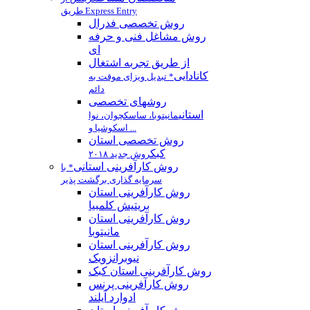
طریق Express Entry
روش تخصصی فدرال
روش مشاغل فنی و حرفه
ای
از طریق تجربه اشتغال
کانادایی
* تبدیل ویزای موقت به
دائم
روشهای تخصصی
استانی
مانیتوبا، ساسکچوان، نوا
اسکوشیا و ...
روش تخصصی استان
كبك
روش جدید ۲۰۱۸
روش کارآفرینی استانی
* با
سرمایه گذاری برگشت پذیر
روش كارآفرينی استان
بريتيش كلمبيا
روش کارآفرینی استان
مانيتوبا
روش کارآفرینی استان
نیوبرانزویک
روش کارآفرینی استان کبک
روش کارآفرینی پرنس
ادوارد آیلند