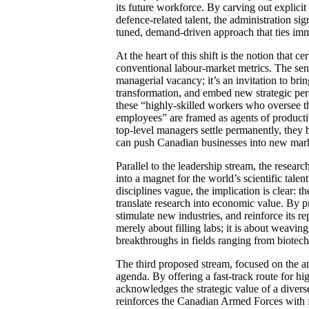
its future workforce. By carving out explicit
defence‑related talent, the administration s
tuned, demand‑driven approach that ties immi
At the heart of this shift is the notion that
conventional labour‑market metrics. The seni
managerial vacancy; it’s an invitation to bri
transformation, and embed new strategic pers
these “highly‑skilled workers who oversee t
employees” are framed as agents of producti
top‑level managers settle permanently, they
can push Canadian businesses into new mark
Parallel to the leadership stream, the resear
into a magnet for the world’s scientific tale
disciplines vague, the implication is clear: 
translate research into economic value. By pr
stimulate new industries, and reinforce its r
merely about filling labs; it is about weaving
breakthroughs in fields ranging from biote
The third proposed stream, focused on the ar
agenda. By offering a fast‑track route for hi
acknowledges the strategic value of a divers
reinforces the Canadian Armed Forces with fre