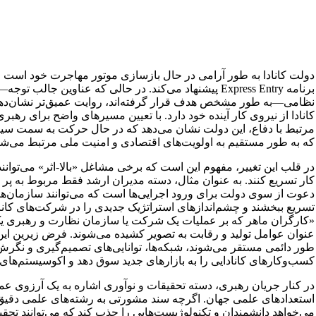
برنامه Express Entry پیشنهاد می‌کند. در حالی که عناوین
نظامی—به طور مشخص هدف قرار گرفته‌اند، روایت عمیق‌تر نشان‌دهن
کانادا از نیروی کار آینده خود دارد. با تعیین مسیرهای واضح برای رهب
مرتبط با دفاع، این دولت نشان می‌دهد که در حال حرکت به سمت سی
که به طور مستقیم به اولویت‌های اقتصادی و امنیت ملی مرتبط می‌شو
در قلب این تغییر، مفهوم این است که برخی مشاغل «بالا-اثر» می‌توانند
کار تسریع کنند. به عنوان مثال، دسته مدیران ارشد فقط مربوط به پر 
دعوت از سوی دولت برای ورود اجرایی‌ها است که می‌توانند سازمان‌های 
تسریع ببخشند و چشم‌اندازهای استراتژیک جدیدی را در شرکت‌های کانادا
«کارگران ماهر که بر عملیات یک شرکت یا سازمان نظارت و رهبری یک تی
عنوان عوامل تولید و رقابت به تصویر کشیده می‌شوند. فرض زیرین ای
طور دائمی مستقر می‌شوند، شبکه‌ها، توانایی‌های تصمیم‌گیری و نگرش ج
کسب‌وکارهای کانادایی را به بازارهای جدید سوق دهد و اکوسیستم‌های 
در کنار جریان رهبری، دسته تحقیقات و نوآوری اشاره به یک آرزوی عمیق‌ت
استعدادهای علمی جهان. اگرچه سند مشورتی به رشته‌های علمی دقیق ا
می‌خواهد دانشمندان و تکنولوژیست‌هایی را جذب کند که می‌توانند تحقیق