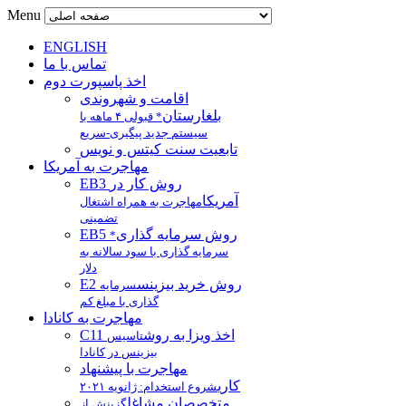
Menu
ENGLISH
تماس با ما
اخذ پاسپورت دوم
اقامت و شهروندی
بلغارستان
* قبولی ۴ ماهه با
سیستم جدید پیگیری-سریع
تابعیت سنت کیتس و نویس
مهاجرت به آمریکا
EB3 روش کار در
آمریکا
مهاجرت به همراه اشتغال
تضمینی
EB5 روش سرمایه گذاری
*
سرمایه گذاری با سود سالانه به
دلار
E2 روش خرید بیزینس
سرمایه
گذاری با مبلغ کم
مهاجرت به کانادا
C11 اخذ ویزا به روش
تاسیس
بیزینس در کانادا
مهاجرت با پیشنهاد
کاری
شروع استخدام: ژانویه ۲۰۲۱
متخصصان مشاغل
گزینش از