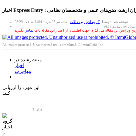
 جدید برای مدیران ارشد، ذهن‌های علمی و متخصصان نظامی
نوشته شده توسط
گروه اخبار و مقالات
جمعه, 25 مرداد 1404 ساعت 03:29
تماس
بگیرید
All images protected. Unauthorized use is prohibited. © ImmiGlobe Inc
منتشرشده در
اخبار
مهاجرت
این مورد را ارزیابی
کنید
(1 رای)