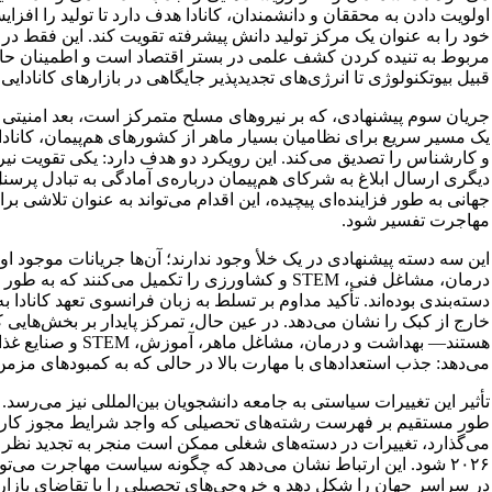
اولویت دادن به محققان و دانشمندان، کانادا هدف دارد تا تولید را افز
خود را به عنوان یک مرکز تولید دانش پیشرفته تقویت کند. این فقط در 
مربوط به تنیده کردن کشف علمی در بستر اقتصاد است و اطمینان حاصل
قبیل بیوتکنولوژی تا انرژی‌های تجدیدپذیر جایگاهی در بازارهای کانادایی پ
جریان سوم پیشنهادی، که بر نیروهای مسلح متمرکز است، بعد امنیتی 
یک مسیر سریع برای نظامیان بسیار ماهر از کشورهای هم‌پیمان، کاناد
و کارشناس را تصدیق می‌کند. این رویکرد دو هدف دارد: یکی تقویت نیر
دیگری ارسال ابلاغ به شرکای هم‌پیمان درباره‌ی آمادگی به تبادل پر
جهانی به طور فزاینده‌ای پیچیده، این اقدام می‌تواند به عنوان تلاشی ب
مهاجرت تفسیر شود.
این سه دسته پیشنهادی در یک خلأ وجود ندارند؛ آن‌ها جریانات موجود ا
درمان، مشاغل فنی، STEM و کشاورزی را تکمیل می‌کنند
دسته‌بندی بوده‌اند. تأکید مداوم بر تسلط به زبان فرانسوی تعهد کانادا 
خارج از کبک را نشان می‌دهد. در عین حال، تمرکز پایدار بر بخش‌هایی 
هستند— بهداشت و درمان
می‌دهد: جذب استعدادهای با مهارت بالا در حالی که به کمبودهای مزمن
می‌گذارد، تغییرات در دسته‌های شغلی ممکن است منجر به تجدید نظ
۲۰۲۶ شود. این ارتباط نشان می‌دهد که چگونه سیاست مهاجرت می‌تو
در سراسر جهان را شکل دهد و خروجی‌های تحصیلی را با تقاضای بازار ک