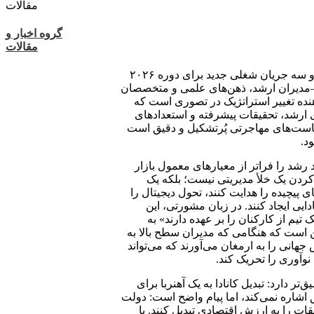
گروه اخبار و
مقالات
دولت کانادا به طور آرامی در حال بازسازی موتور مهاجرت خود است و سه جریان شغلی جدید برای دوره ۲۰۲۶
 جالب توجه—مدیران ارشد، ذهن‌های علمی و متخصصان
ده تغییر استراتژیک در تصوری است که
ری ارشد، تحقیقات پیشرفته و استعدادهای
است‌های مهاجرتی پُرتشکیل و دقیق است
د.
 رشد را فراتر از معیارهای معمول بازار
کردن یک خلأ مدیریتی نیست؛ بلکه یک
پیچیده را هدایت کنند، تحول دیجیتال را
یی ایجاد کنند. در زبان مشورتی، این
م از کارکنان را بر عهده دارند» به
ن است که هنگامی که مدیران سطح بالا به
هانی را به ارمغان می‌آورند که می‌تواند
نوآوری را تحریک کند.
ر دارد: تبدیل کانادا به یک آهنربا برای
شاره نمی‌کند، اما پیام واضح است: دولت
ات را به ارزش اقتصادی تبدیل کنند. با