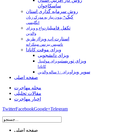
روش كار آفريني استان
ساسکاچوان
روش سرمایه گذاری استان
کبک
* بدون نیاز به مدرک زبان
انگلیسی
تکفل فامیلی
ازدواج و ویزای
والدین
استارت اپ ویزا
از طریق
تاسیس بیزنس مبتکرانه
ویزای موقت کانادا
ویزای دانشجویی
ویزای توریستی
ویزای مولتیپل
کانادا
سوپر ویزا
ویزای ۱۰ ساله والدین
صفحه اصلی
مجله مهاجرت
مقالات تحلیلی
اخبار مهاجرت
Twitter
Facebook
Google+
Telegram
صفحه اصلی