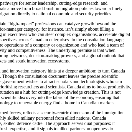
 pathways for senior leadership, cutting‑edge research, and
ignals a move from broad‑brush immigration policies toward a finely
gration directly to national economic and security priorities.
 certain “high‑impact” professions can catalyze growth beyond the
or‑manager category, for instance, isn’t simply about filling a
ng in executives who can steer complex organisations, accelerate digital
pectives across Canadian enterprises. In the consultation language,
he operations of a company or organization and who lead a team of
vity and competitiveness. The underlying premise is that when
 bring networks, decision‑making prowess, and a global outlook that
ets and spark innovation ecosystems.
ch and innovation category hints at a deeper ambition: to turn Canada
nt. Though the consultation document leaves the precise scientific
the government wishes to attract scholars and technologists who can
ioritising researchers and scientists, Canada aims to boost productivity,
eputation as a hub for cutting‑edge knowledge creation. This is not
 scientific discovery into the fabric of the economy, ensuring that
chnology to renewable energy find a home in Canadian markets.
med forces, reflects a security‑centric dimension of the immigration
ghly skilled military personnel from allied nations, Canada
e, skilled defence cadre. The approach serves dual purposes: it
sh expertise, and it signals to allied partners an openness to