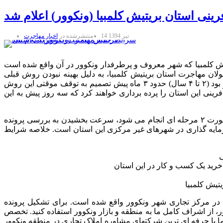
نی استان بریتیش کلمبیا (ونکوور) اعلام شد
14 تیر 1394
منتشرشده در
اخبار مهاجرت
تیش کلمبیا که شهر معروف و پرطرفدار ونکوور در آن واقع شده است
جدید, آغاز شد. مسئولان مهاجرت استان بریتیش کلمبیا، به دلیل بهینه نبودن روش قبلی
کارآفرینی این استان که سرعت پردازش پرونده ها را بسیار کند کرده بود (۲ تا ۴ سال) حدود ۳ ماه پیش تصمیم به توقف موقتی این روش
آفرینی این استان را پرده برداری خواهند کرد که سه روز پیش به این
از مهترین اهداف روش جدید کارآفرینی استان بریتیش کلمبیا که به صورت ۲ مرحله ای انجام می شود، سرعت بخشیدن به بررسی پرونده
رمایه گذاری در شهرهای غیر مرکزی این استان است. خلاصه شرایط
تیش کلمبیا
ر مرکز تجاری شهر ونکوور واقع شده است. برای تشکیل پرونده
ر، از اشراف کامل ما به منطقه و بازار ونکوور استفاده کنید. تخصص
ا با حرفه ای ترین شرکتهای مشاوره املاک تجاری در منطقه ونکوور