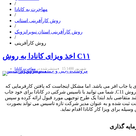
/
مهاجرت به کانادا
/
روش کارآفرینی استانی
/
روش کارآفرینی استان نیوبرانزویک
/
روش کارآفرینی
اخذ ویزای کانادا به روش C۱۱
15 شهریور 1400
منتشرشده در
مهاجرت کانادا
کاری یا جاب افر می باشد. اما مشکل اینجاست که یافتن کارفرمایی که
تمایل به ارائه جاب افر به متقاضی خارج از کانادا دارد آسان نیست. در روش C11, شما می توانید با تاسیس شرکتی در کانادا برای خود جاب
د متقاضی باید ابتدا یک طرح توجیهی مورد قبول ارائه کرده و سپس
رکت ثبت شده و به عنوان مدیر شرکت تازه تاسیس می تواند بصورت
سیله برای ویزا کار کانادا اقدام نماید.