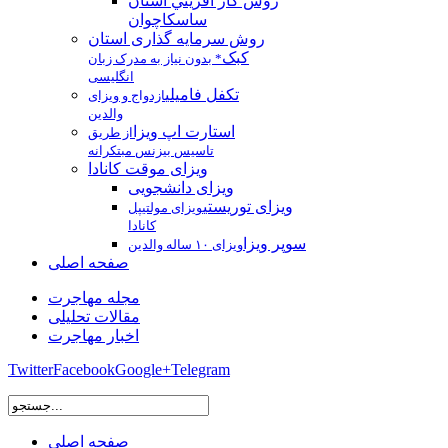
روش كار آفريني استان
ساسکاچوان
روش سرمایه گذاری استان
کبک
* بدون نیاز به مدرک زبان
انگلیسی
تکفل فامیلی
ازدواج و ویزای
والدین
استارت اپ ویزا
از طریق
تاسیس بیزنس مبتکرانه
ویزای موقت کانادا
ویزای دانشجویی
ویزای توریستی
ویزای مولتیپل
کانادا
سوپر ویزا
ویزای ۱۰ ساله والدین
صفحه اصلی
مجله مهاجرت
مقالات تحلیلی
اخبار مهاجرت
Twitter
Facebook
Google+
Telegram
صفحه اصلی