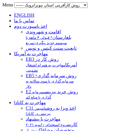
Menu
ENGLISH
تماس با ما
اخذ پاسپورت دوم
اقامت و شهروندی
بلغارستان
* قبولی ۴ ماهه با
سیستم جدید پیگیری-سریع
تابعیت سنت کیتس و نویس
مهاجرت به آمریکا
EB3 روش کار در
آمریکا
مهاجرت به همراه اشتغال
تضمینی
EB5 روش سرمایه گذاری
*
سرمایه گذاری با سود سالانه به
دلار
E2 روش خرید بیزینس
سرمایه
گذاری با مبلغ کم
مهاجرت به کانادا
C11 اخذ ویزا به روش
تاسیس
بیزینس در کانادا
مهاجرت با پیشنهاد
کاری
شروع استخدام: ژانویه ۲۰۲۱
متخصصان مشاغل
گزینش از