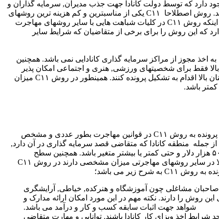
ود دارد که توسط دولت کانادا جهت جذب مدیران, سرمایه گذاران و
صاحبان کسب خارجی که تمایل به مهاجرت به کانادا دارند ایجاد شده اند. روش اصطلاحا C۱۱ یکی از مناسبترین و کم هزینه ترین روشهای
اخذ ویزای کار قابل تبدیل به اقامت دائم و شهروندی کانادا می باشد. با اینکه روش C۱۱ در کلیات شباهت هایی با سایر روشهای مهاجرت
دارد که این روش را برای برخی از متقاضیان که شرایط سایر
شکیل پرونده C۱۱ نیازی به اخذ مجوز از مراکز سرمایه گذاری کانادایی نمی باشد. همچنین
الا فقط برای شخصیتهای ورزشی, هنری و اجتماعی امکان پذیر
است, در روش C۱۱ قشر عمومی اجتماع نیز می توانند با ضریب اطمینان بالا اقدام به تشکیل پرونده کنند. همینطور در روش C۱۱ میزان
متر باشد.
برخلاف بیشتر روشهای مهاجرت کانادا, شرایط مورد نیاز جهت تشکیل پرونده به روش C۱۱ در قوانین مهاجرت بطور عددی و مشخص
از جمله منطقه کانادا که متقاضی قصد سرمایه گذاری در آن دارد,
نوع فعالیت اقتصادی, کیفیت طرح توجیهی, و غیره می تواند از ۵۰ تا ۵۰۰ هزار دلار و حتی کمتر یا بیشتر متغیر باشد. همچنین سطح
تحصیلات, سابقه شغلی, میزان دارایی, سن و سایر شرایطی که معمولا در سایر روشهای مهاجرتی میزان مشخصی دارند در روش C۱۱
رح زیر می باشد؛
صاحبان مشاغلی چون آموزشگاه و هنرکده, خیاطی, آرایشگری
 روش را دارند. نکته مهم در این مورد امکان ارائه مدارک و
شواهد جهت اثبات سابقه کسب و کار و درآمد می باشد.
ضیان روش C۱۱ باید واجد شرایط اخذ ویزای کار کانادا باشند. توانایی و مهارت متقاضی