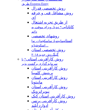
طریق Express Entry
روش تخصصی فدرال
روش مشاغل فنی و حرفه
ای
از طریق تجربه اشتغال
کانادایی
* تبدیل ویزای موقت به
دائم
روشهای تخصصی
استانی
مانیتوبا، ساسکچوان، نوا
اسکوشیا و ...
روش تخصصی استان
كبك
روش جدید ۲۰۱۸
روش کارآفرینی استانی
* با
سرمایه گذاری برگشت پذیر
روش كارآفرينی استان
بريتيش كلمبيا
روش کارآفرینی استان
مانيتوبا
روش کارآفرینی استان
نیوبرانزویک
روش کارآفرینی استان کبک
روش کارآفرینی پرنس
ادوارد آیلند