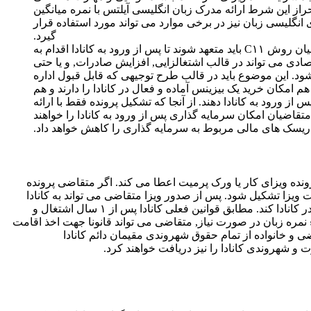
از این شرط ارائه مدرک زبان انگلیسی آیلتس با نمره میانگین
اه های انگلیسی زبان نیز در برخی موارد می تواند مورد استفاده قرار
گیرد.
مطابق قوانین مهاجرت کانادا متقاضیان روش C۱۱ باید متعهد شوند تا پس از ورود به کانادا اقدام به
صادی می تواند در قالب اشتغالزایی, افزایش صادرات, و یا حتی
ود. این موضوع باید در قالب طرح توجیهی که قابل قبول اداره
امکان خرید یک بیزینس آماده و فعال در کانادا را دارند و هم
ز ورود به کانادا دهند. از آنجا که تشکیل پرونده فقط با ارائه
قاضیان امکان سرمایه گذاری پس از ورود به کانادا را خواهند
یسک های مالی مربوط به سرمایه گذاری را کاهش خواهد داد.
 متقاضی اصلی پرونده ویزای کار یا ورک پرمیت اعطا می کند. اگر متقاضی پرونده
ت ویزا تشکیل شود. پس از صدور ویزا متقاضی می تواند به کانادا
عزیمت کرده و اقدام به اجرایی کردن طرح توجیهی و تاسیس بیزینس در کانادا کند. مطابق قوانین فعلی کانادا پس از ۱ سال اشتغال و
 نمره زبان در صورت نیاز, متقاضی می تواند قانونا جهت اخذ اقامت
ضی و خانواده از تمام حقوق شهروندی مقیمان دائم کانادا
 و شهروندی کانادا را نیز دریافت خواهند کرد.