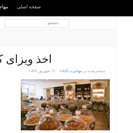
صفحه اصلی
مهاجر
اخذ ویزای کان
منتشرشده در
مهاجرت کانادا
15 شهریور 1400