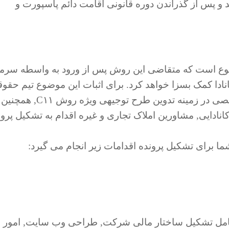
 و پس از گذراندن دوره قانونی اقامت دائم پاسپورت و
پرونده C۱۱ اثبات این موضوع است که متقاضی این روش پس از ورود به واسطه سرم
نادا کمک بسزا خواهد کرد. برای اثبات این موضوع تیم حقو
شرکت ایمی گلوب با همکاری تیم با تجربه و تخصصی در زمینه تدوین طرح توجیهی ویژه روش C۱۱, همچنین
ادایی, مشاورین املاک تجاری و غیره اقدام به تشکیل پرون
ا برای تشکیل پرونده اقدامات زیر انجام می گیرد:
امل تشکیل ساختار مالی شرکت, طراحی وب سایت, امور