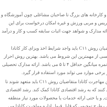
کارخانه های بزرگ تا صاحبان مشاغلی چون آموزشگاه و
دریس و مربی ورزش و غیره امکان درخواست برای این
رائه مدارک و شواهد جهت اثبات سابقه کسب و کار و درآمد
تمام متقاضیان روش C۱۱ باید واجد شرایط اخذ ویزای کار کانادا
لیسی از مهمترین این شروط می باشد. بهترین روش احراز
این شرط ارائه مدرک زبان انگلیسی آیلتس با نمره میانگین حداقل ۴ تا ۵ می باشد. ارائه مدارک تحصیلی
برخی موارد می تواند مورد استفاده قرار گیرد.
مطابق قوانین مهاجرت کانادا متقاضیان روش C۱۱ باید متعهد شوند تا
ی کنند که به رشد اقتصادی کانادا کمک کند. رشد اقتصادی
, و یا حتی ارائه خدمات یا محصولات مورد نیاز منطقه
ب طرح توجیهی که قابل قبول اداره مهاجرت کانادا می