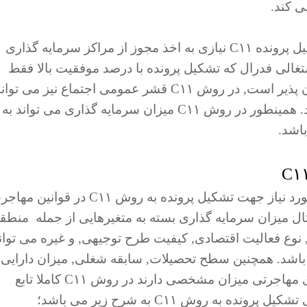
ی کند.
, برای تشکیل پرونده C۱۱ نیازی به اخذ مجوز از مراکز سرمایه گذاری
غالی فدرال که تشکیل پرونده با درصد موفقیت بالا فقط
برای شخصیتهای ورزشی, هنری و اجتماعی امکان پذیر است, در روش C۱۱ قشر عمومی اجتماع نیز می تو
با ضریب اطمینان بالا اقدام به تشکیل پرونده کنند. همینطور در روش C۱۱ میزان سرمایه گذاری می تواند به
باشد.
برخلاف بیشتر روشهای مهاجرت کانادا, شرایط مورد نیاز جهت تشکیل پرونده به روش C۱۱ در قوا
 میزان سرمایه گذاری بسته به متغیرهایی از جمله منطق
 نوع فعالیت اقتصادی, کیفیت طرح توجیهی, و غیره می توان
شتر متغیر باشد. همچنین سطح تحصیلات, سابقه شغلی, میزان دارایی,
سن و سایر شرایطی که معمولا در سایر روشهای مهاجرتی میزان مشخصی دارند در روش C۱۱ کاملا تابع
ه روش C۱۱ به شرح زیر می باشد؛