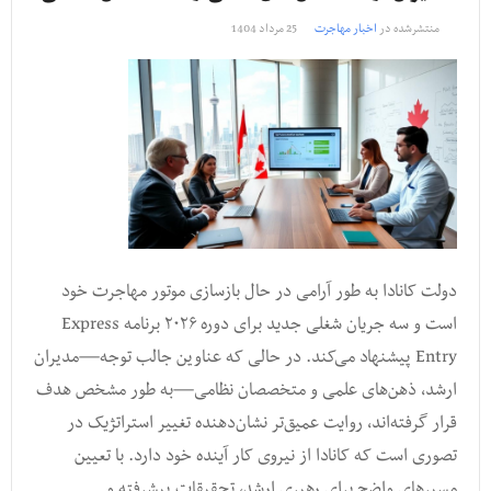
منتشرشده در
اخبار مهاجرت
25 مرداد 1404
دولت کانادا به طور آرامی در حال بازسازی موتور مهاجرت خود
است و سه جریان شغلی جدید برای دوره ۲۰۲۶ برنامه Express
Entry پیشنهاد می‌کند. در حالی که عناوین جالب توجه—مدیران
ارشد، ذهن‌های علمی و متخصصان نظامی—به طور مشخص هدف
قرار گرفته‌اند، روایت عمیق‌تر نشان‌دهنده تغییر استراتژیک در
تصوری است که کانادا از نیروی کار آینده خود دارد. با تعیین
مسیرهای واضح برای رهبری ارشد، تحقیقات پیشرفته و